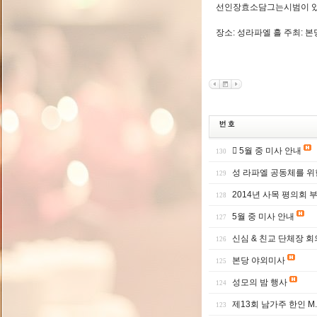
선인장효소담그는시범이 있
장소: 성라파엘 흘 주최: 
 5월 중 미사 안내
130
성 라파엘 공동체를 위
129
2014년 사목 평의회 
128
5월 중 미사 안내
127
신심 & 친교 단체장 회
126
본당 야외미사
125
성모의 밤 행사
124
제13회 남가주 한인 M
123