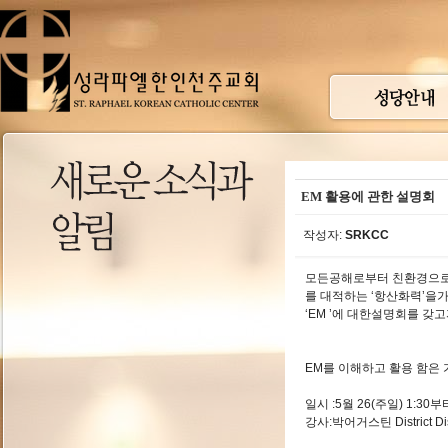
EM 활용에 관한 설명회
작성자:
SRKCC
모든공해로부터 친환경으로
를 대적하는 ‘항산화력’을
‘EM ’에 대한설명회를 
EM를 이해하고 활용 함은
일시 :5월 26(주일) 1:30
강사:박어거스틴 District Dist