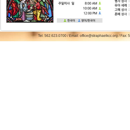
Tel: 562.623.0700 / Email: office@straphaelkcc.org / Fax