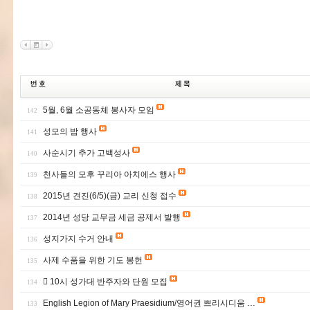
5월, 6월 소공동체 봉사자 모임
142
성모의 밤 행사
141
사순시기 추가 고백성사
140
천사들의 모후 꾸리아 아치에스 행사
139
2015년 견진(6/5)(금) 교리 신청 접수
138
2014년 성당 교무금 세금 공제서 발행
137
성지가지 수거 안내
136
사제 수품을 위한 기도 봉헌
135
 10시 성가대 반주자와 단원 모집
134
English Legion of Mary Praesidium/영어권 쁘리시디움 …
133