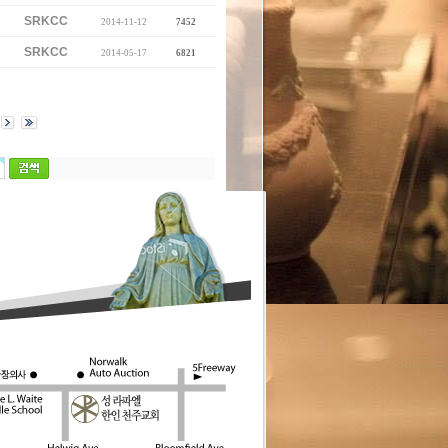
SRKCC
2014-11-12
7452
SRKCC
2014-05-17
6821