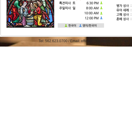
Tel: 562.623.0700 / Email: office@straphaelkcc.org / Fax