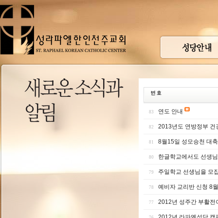
연도 안내
83
2013년도 연방정부 
82
8월15일 성모승천 대
81
한글학교에서도 선생님
80
주일학교 선생님을 모
79
예비자 교리반 신청 8
78
2012년 성주간 부활
77
2012년 라파엘성당 캠
76