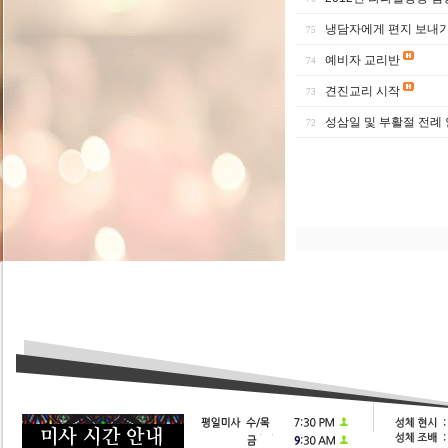
냉담자에게 편지 보내
75
예비자 교리반
74
견진교리 시작
73
성삼일 및 부활절 전례
72