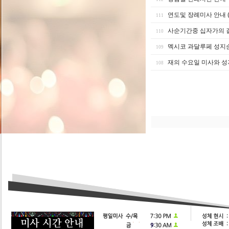
연도및 장례미사 안내 (2
111
사순기간중 십자가의 
110
멕시코 과달루페 성지
109
재의 수요일 미사와 
108