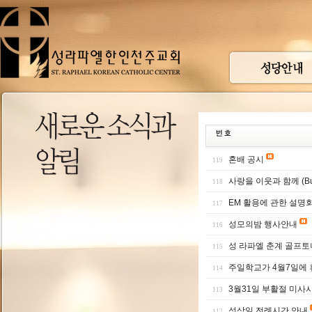
혼배 공시
119
사랑을 이웃과 함께 (Bun
118
EM 활용에 관한 설명
117
성모의밤 행사안내
116
성 라파엘 춘계 골프
115
주일학교가 4월7일에 
114
3월31일 부활절 미사
113
성삼일 전례시간 안내
112