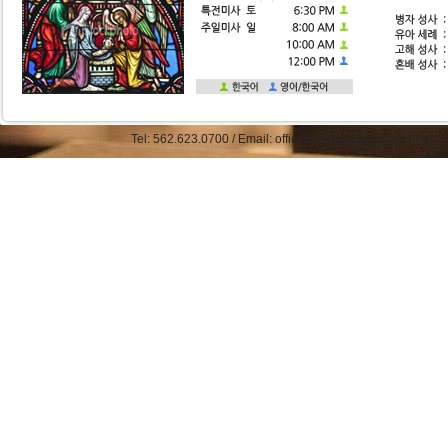
Tel: 562.623.0700 / Email: office@straphaelkcc.org / Fax