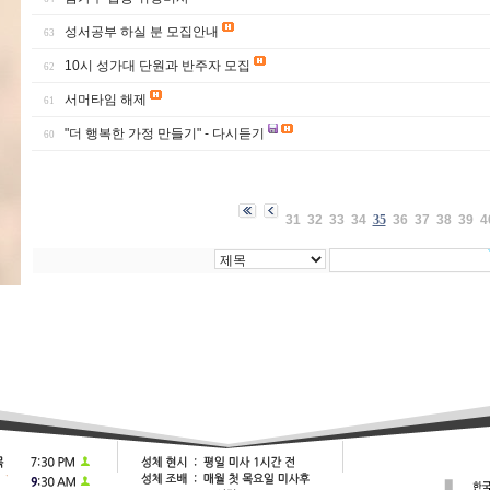
성서공부 하실 분 모집안내
63
10시 성가대 단원과 반주자 모집
62
서머타임 해제
61
"더 행복한 가정 만들기" - 다시듣기
60
31
32
33
34
35
36
37
38
39
4