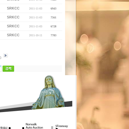
SRKCC
2011-11-03
6943
SRKCC
2011-11-03
7561
SRKCC
2011-11-03
6728
SRKCC
2011-10-11
7783
0