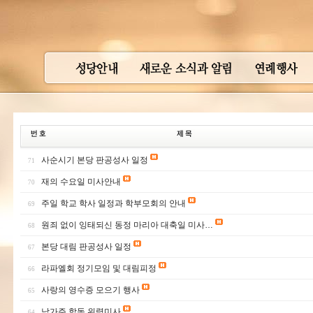
사순시기 본당 판공성사 일정
71
재의 수요일 미사안내
70
주일 학교 학사 일정과 학부모회의 안내
69
원죄 없이 잉태되신 동정 마리아 대축일 미사…
68
본당 대림 판공성사 일정
67
라파엘회 정기모임 및 대림피정
66
사랑의 영수증 모으기 행사
65
남가주 합동 위령미사
64