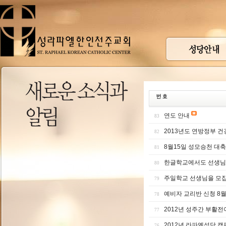
연도 안내
83
2013년도 연방정부 
82
8월15일 성모승천 대
81
한글학교에서도 선생님
80
주일학교 선생님을 모
79
예비자 교리반 신청 8
78
2012년 성주간 부활
77
2012년 라파엘성당 캠
76