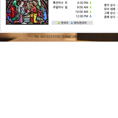
Tel: 562.623.0700 / Email: office@straphaelkcc.org / Fax