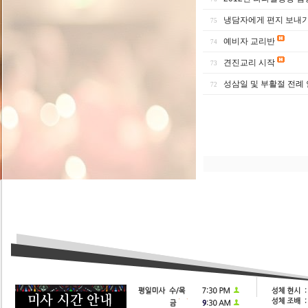
냉담자에게 편지 보내
75
예비자 교리반
74
견진교리 시작
73
성삼일 및 부활절 전례
72