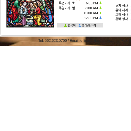
Tel: 562.623.0700 / Email: office@straphaelkcc.org / Fax