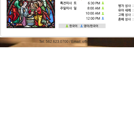
Tel: 562.623.0700 / Email: office@straphaelkcc.org / Fax