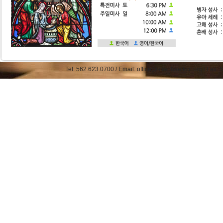
Tel: 562.623.0700 / Email: office@straphaelkcc.org / Fax