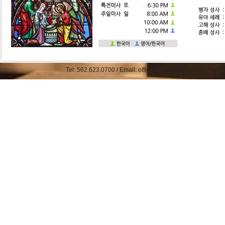
Tel: 562.623.0700 / Email: office@straphaelkcc.org / Fax