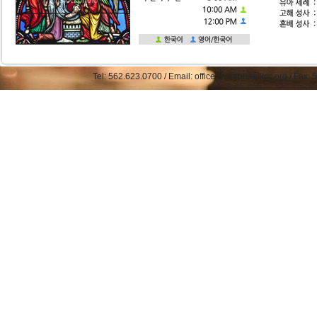
Tel: 562.623.0700 / Email: office@straphaelkcc.org / Fax