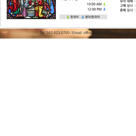
Tel: 562.623.0700 / Email: office@straphaelkcc.org / Fax