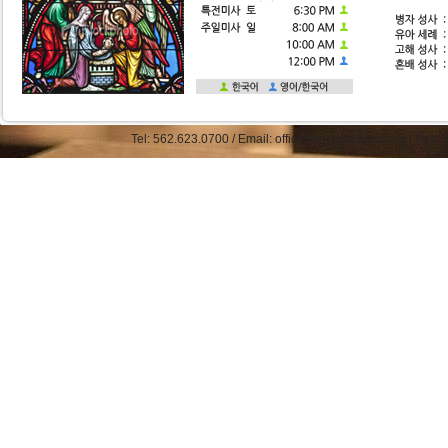
Tel: 562.623.0700 / Email: office@straphaelkcc.org / Fax