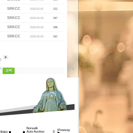
SRKCC
2026-05-01
322
SRKCC
2026-05-05
307
SRKCC
2026-05-05
308
SRKCC
2026-05-05
365
0