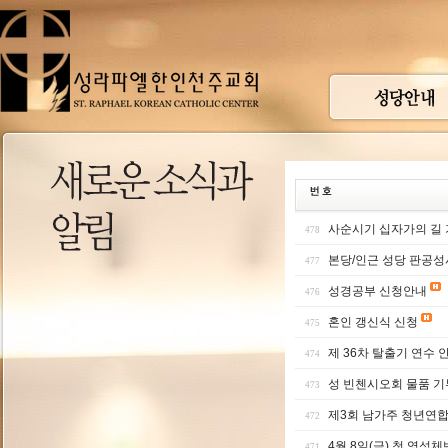
사순시기 십자가의 길
478
본당/인근 성당 판공성
477
성경공부 신청안내
476
혼인 갱신식 신청
475
제 36차 탈출기 연수 
474
성 빈첸시오회 물품 기
473
제3회 남가주 청년연합
472
4월 8일(금) 첫 영성
471