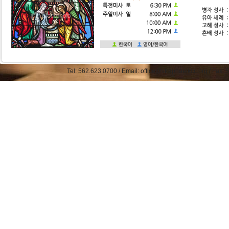
Tel: 562.623.0700 / Email: office@straphaelkcc.org / Fax