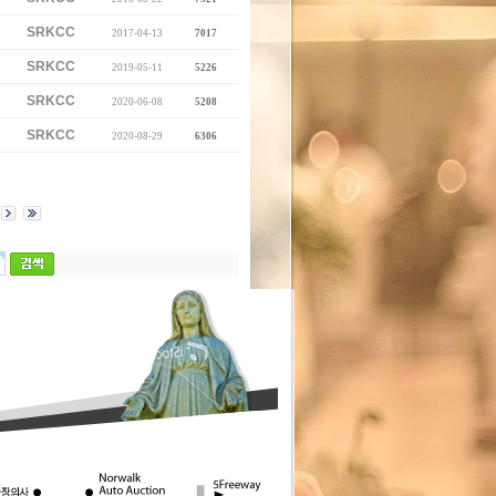
SRKCC
2017-04-13
7017
SRKCC
2019-05-11
5226
SRKCC
2020-06-08
5208
SRKCC
2020-08-29
6306