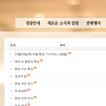
12월10일(목) 대림 특강 “기다리는 사람들”
311
제대 초 봉헌과 축성
310
본당 사순 특강
309
성모의 밤
308
본당 견진 성사
307
첫 영성체
306
본당 야외 미사
305
미사 안내
304