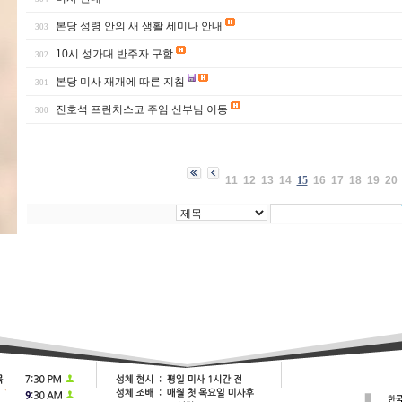
본당 성령 안의 새 생활 세미나 안내
303
10시 성가대 반주자 구함
302
본당 미사 재개에 따른 지침
301
진호석 프란치스코 주임 신부님 이동
300
11
12
13
14
15
16
17
18
19
20