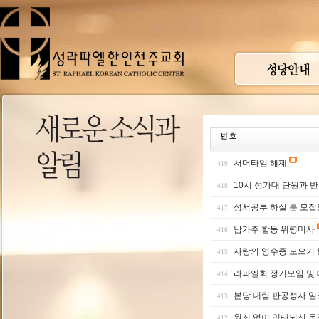
서머타임 해제
419
10시 성가대 단원과 
418
성서공부 하실 분 모
417
남가주 합동 위령미사
416
사랑의 영수증 모으기
415
라파엘회 정기모임 및
414
본당 대림 판공성사 일
413
원죄 없이 잉태되신 동
412