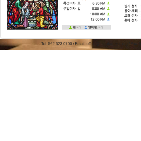
Tel: 562.623.0700 / Email: office@straphaelkcc.org / Fax