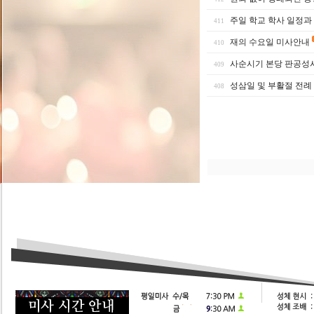
주일 학교 학사 일정과
411
재의 수요일 미사안내
410
사순시기 본당 판공성
409
성삼일 및 부활절 전례
408