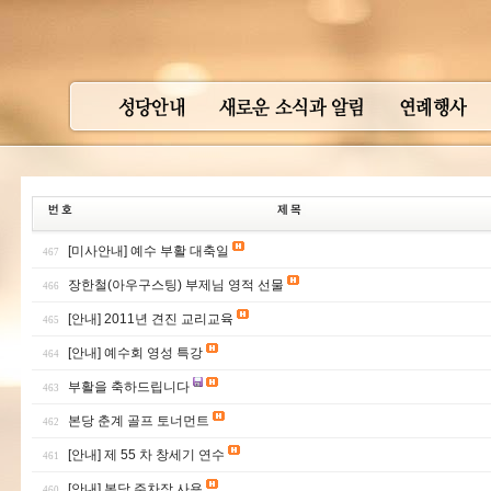
[미사안내] 예수 부활 대축일
467
장한철(아우구스팅) 부제님 영적 선물
466
[안내] 2011년 견진 교리교육
465
[안내] 예수회 영성 특강
464
부활을 축하드립니다
463
본당 춘계 골프 토너먼트
462
[안내] 제 55 차 창세기 연수
461
[안내] 본당 주차장 사용
460