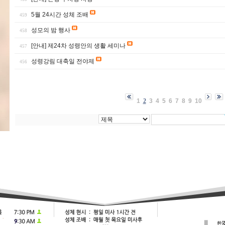
5월 24시간 성체 조배
459
성모의 밤 행사
458
[안내] 제24차 성령안의 생활 세미나
457
성령강림 대축일 전야제
456
1
2
3
4
5
6
7
8
9
10