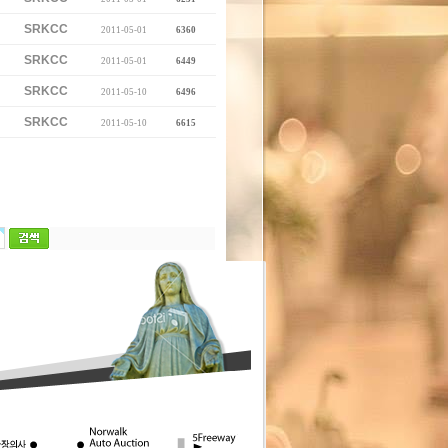
SRKCC
2011-05-01
6360
SRKCC
2011-05-01
6449
SRKCC
2011-05-10
6496
SRKCC
2011-05-10
6615