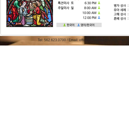
Tel: 562.623.0700 / Email: office@straphaelkcc.org / Fax