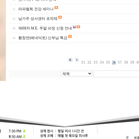
라파엘회 건강 세미나
51
남가주 성서센터 초막제
50
제68차 M.E. 주말 피정 신청 안내
49
황창연(베네딕토) 신부님 특강
48
31
32
33
34
35
36
37
38
39
4