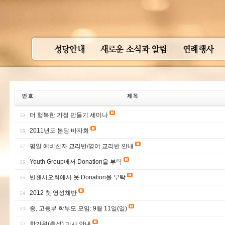
더 행복한 가정 만들기 세미나
59
2011년도 본당 바자회
58
평일 예비신자 교리반/영어 교리반 안내
57
Youth Group에서 Donation을 부탁
56
빈첸시오회에서 옷 Donation을 부탁
55
2012 첫 영성체반
54
중, 고등부 학부모 모임: 9월 11일(일)
53
한가위(추석) 미사 안내
52