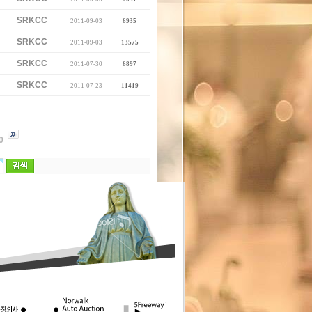
SRKCC
2011-09-03
6935
SRKCC
2011-09-03
13575
SRKCC
2011-07-30
6897
SRKCC
2011-07-23
11419
0