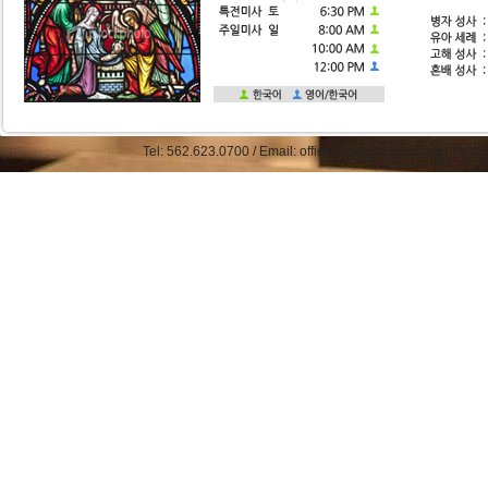
Tel: 562.623.0700 / Email: office@straphaelkcc.org / Fax