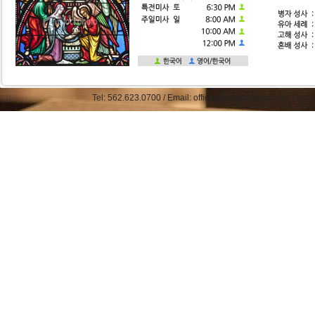
Tel: 562.623.0700 / Email: office@straphaelkcc.org / Fax