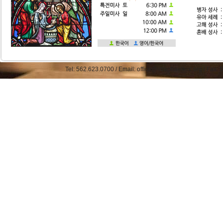
Tel: 562.623.0700 / Email: office@straphaelkcc.org / Fax