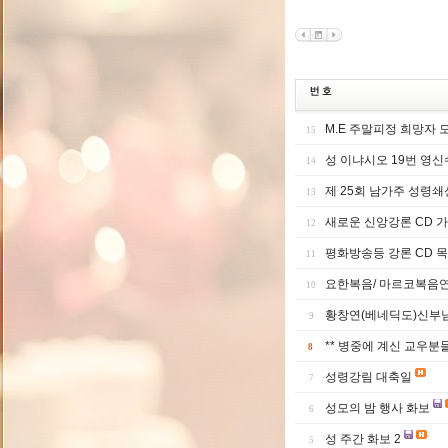
M.E 주말피정 희망자 
15
성 이냐시오 19번 영
14
제 25회 남가주 성령쇄
13
새로운 신앙강론 CD 
12
평화방송등 강론 CD 
11
요한복음/ 마르코복음
10
황창연(베네딕도)신부
9
** 병중에 계신 교우분
8
성령강림 대축일
7
성모의 밤 행사 화보
6
성 주간 화보 2
5