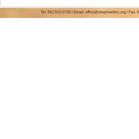
Tel: 562.623.0700 / Email: office@straphaelkcc.org / Fax