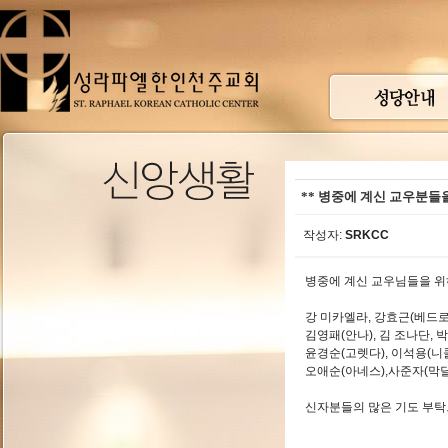
** 병중에 계신 교우분들을
작성자:
SRKCC
병중에 계신 교우님들을 위
강 미카엘라, 강효근(베드로)
김영패(안나), 김 조나단, 
윤경순(고렛다), 이석용(니
오애순(아네스),사준자(막
신자분들의 많은 기도 부탁