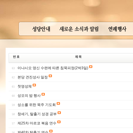
이냐시오 영신 수련에 따른 침묵피정(2박3일)
63
본당 견진성사 일정
62
첫영성체
61
성모의 밤 행사
60
성소를 위한 묵주 기도회
59
창세기, 탈출기 성경 공부
58
제25차 마르코 복음 연수
57
제40차 탈출기 연수
56