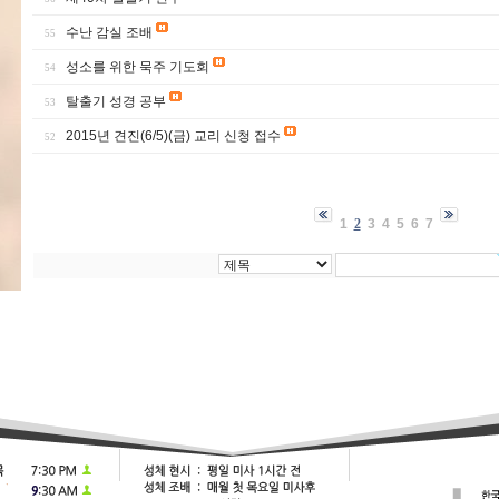
수난 감실 조배
55
성소를 위한 묵주 기도회
54
탈출기 성경 공부
53
2015년 견진(6/5)(금) 교리 신청 접수
52
1
2
3
4
5
6
7