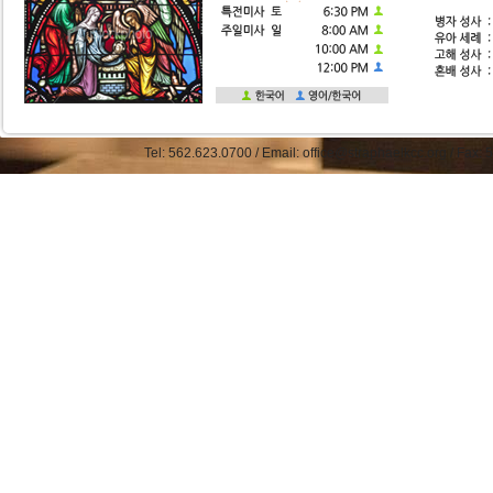
Tel: 562.623.0700 / Email: office@straphaelkcc.org / Fax