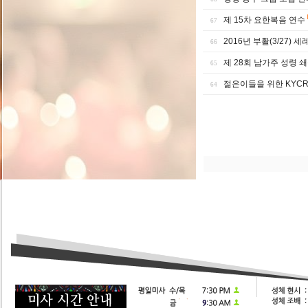
제 15차 요한복음 연수
67
2016년 부활(3/27)
66
제 28회 남가주 성령 
65
젊은이들을 위한 KYCR 
64