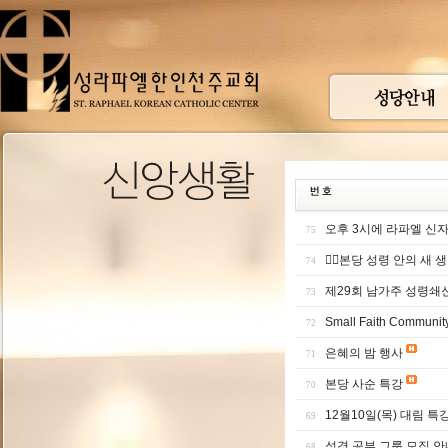
오후 3시에 라파엘 신
75
본당 성령 안의 새 
74
제29회 남가주 성령쇄
73
Small Faith Communi
72
은혜의 밤 행사
71
본당 사순 특강
70
12월10일(목) 대림 특
69
성경 공부 그룹 모집 안
68