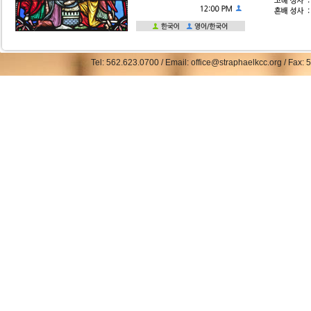
Tel: 562.623.0700 / Email: office@straphaelkcc.org / Fax