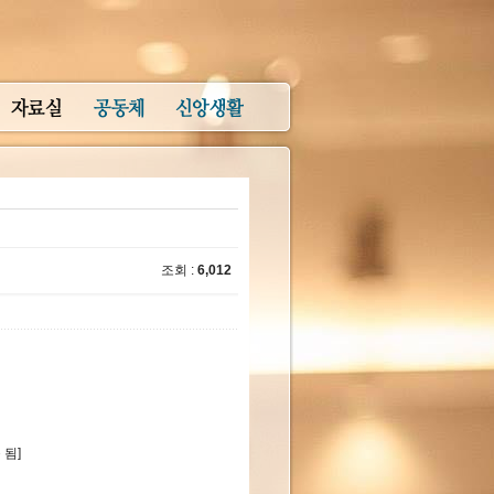
조회 :
6,012
 됨]