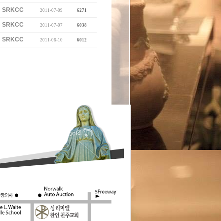
SRKCC
2011-07-09
6271
SRKCC
2011-07-07
6038
SRKCC
2011-06-10
6012