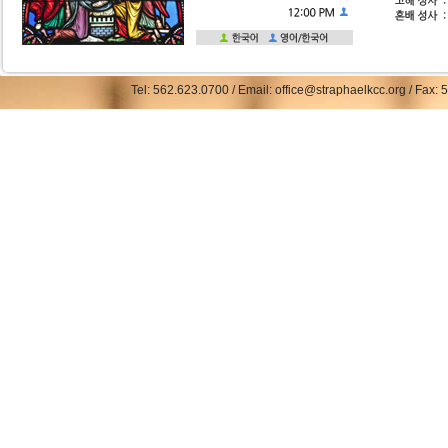
Tel: 562.623.0700 / Email: office@straphaelkcc.org / Fax