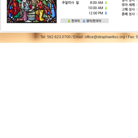
Tel: 562.623.0700 / Email: office@straphaelkcc.org / Fax