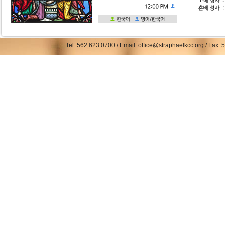
Tel: 562.623.0700 / Email: office@straphaelkcc.org / Fax