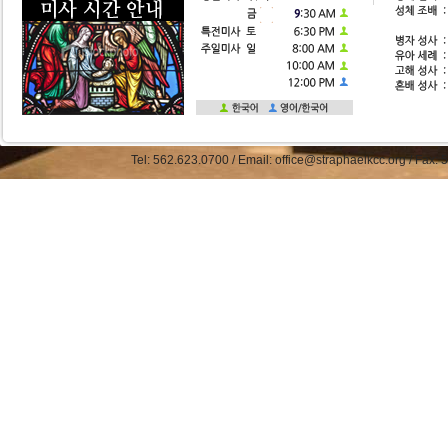
Tel: 562.623.0700 / Email: office@straphaelkcc.org / Fax