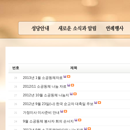
번호
제목
2013년 1월 소공동체자료
29
2012/11 소공동체 나눔 자료
28
2012년 10월 소공동체 나눔지
27
2012년 9월 23일(나) 한국 순교자 대축일 주보
26
가정미사 미사준비 안내
25
9월 소공동체 봉사자 회의 순서지
24