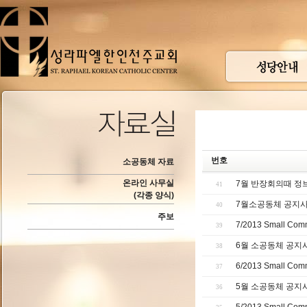
번호
소공동체 자료
온라인 사무실
7월 반장회의때 정
41
(각종 양식)
7월소공동체 공지사
40
주보
7/2013 Small Comm
39
6월 소공동체 공지사
38
6/2013 Small Comm
37
5월 소공동체 공지
36