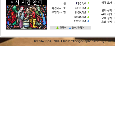
Tel: 562.623.0700 / Email: office@straphaelkcc.org / Fax