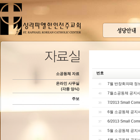
번호
소공동체 자료
온라인 사무실
7월 반장회의때 정
41
(각종 양식)
7월소공동체 공지사
40
주보
7/2013 Small Comm
39
6월 소공동체 공지사
38
6/2013 Small Comm
37
5월 소공동체 공지
36