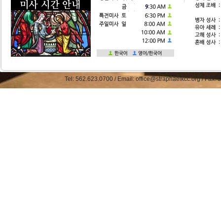
Tel: 562.623.0700 / Email: office@straphaelkcc.org / Fax