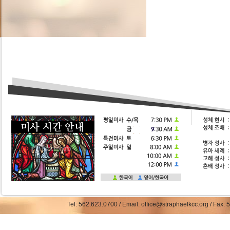
Tel: 562.623.0700 / Email: office@straphaelkcc.org / Fax